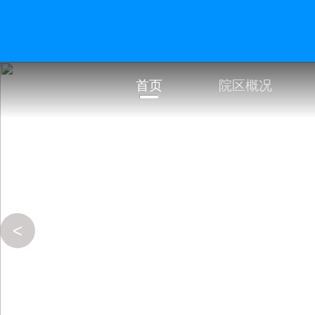
首页
院区概况
<