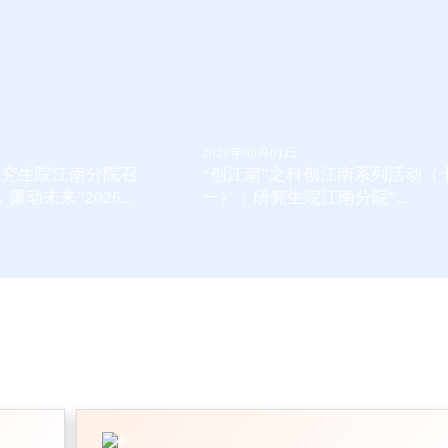
2026年06月01日
研究生院江南分院召
“创江南”之科创江南系列活动（
动未来”2026...
一）：研究生院江南分院“...