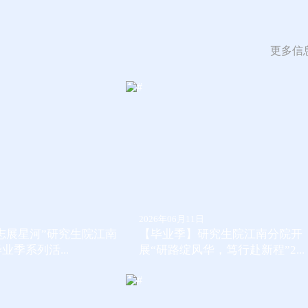
作
更多信
2026年06月11日
志展星河”研究生院江南
【毕业季】研究生院江南分院开
业季系列活...
展“研路绽风华，笃行赴新程”2...